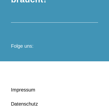
Folge uns:
sch.de
Impressum
Datenschutz