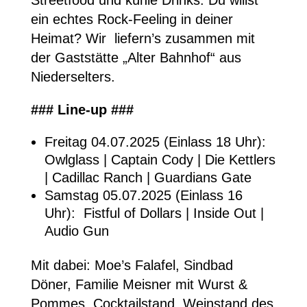
Streetfood und kühle Drinks. Du willst
ein echtes Rock-Feeling in deiner
Heimat? Wir liefern’s zusammen mit
der Gaststätte „Alter Bahnhof“ aus
Niederselters.
### Line-up ###
Freitag 04.07.2025 (Einlass 18 Uhr):
Owlglass | Captain Cody | Die Kettlers
| Cadillac Ranch | Guardians Gate
Samstag 05.07.2025 (Einlass 16
Uhr): Fistful of Dollars | Inside Out |
Audio Gun
Mit dabei: Moe’s Falafel, Sindbad
Döner, Familie Meisner mit Wurst &
Pommes, Cocktailstand, Weinstand des